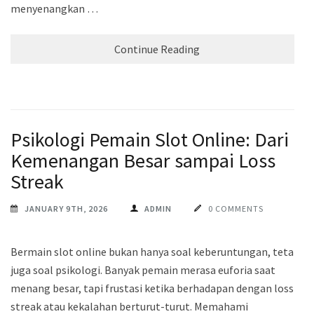
menyenangkan …
Continue Reading
Psikologi Pemain Slot Online: Dari
Kemenangan Besar sampai Loss
Streak
JANUARY 9TH, 2026
ADMIN
0 COMMENTS
Bermain slot online bukan hanya soal keberuntungan, tetapi
juga soal psikologi. Banyak pemain merasa euforia saat
menang besar, tapi frustasi ketika berhadapan dengan loss
streak atau kekalahan berturut-turut. Memahami