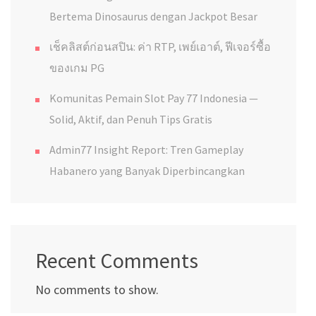
Bertema Dinosaurus dengan Jackpot Besar
เช็คลิสต์ก่อนสปิน: ค่า RTP, เพย์เอาต์, ฟีเจอร์ซื้อ
ของเกม PG
Komunitas Pemain Slot Pay 77 Indonesia —
Solid, Aktif, dan Penuh Tips Gratis
Admin77 Insight Report: Tren Gameplay
Habanero yang Banyak Diperbincangkan
Recent Comments
No comments to show.