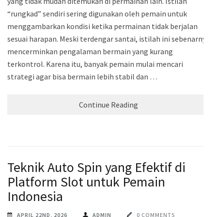
yang tidak mudah ditemukan di permainan lain. Istilah
“rungkad” sendiri sering digunakan oleh pemain untuk
menggambarkan kondisi ketika permainan tidak berjalan
sesuai harapan. Meski terdengar santai, istilah ini sebenarnya
mencerminkan pengalaman bermain yang kurang
terkontrol. Karena itu, banyak pemain mulai mencari
strategi agar bisa bermain lebih stabil dan …
Continue Reading
Teknik Auto Spin yang Efektif di
Platform Slot untuk Pemain
Indonesia
APRIL 22ND, 2026
ADMIN
0 COMMENTS