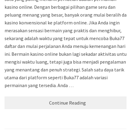
kasino online. Dengan berbagai pilihan game seru dan
peluang menang yang besar, banyak orang mulai beralih dari
kasino konvensional ke platform online. Jika Anda ingin
merasakan sensasi bermain yang praktis dan menghibur,
sekarang adalah waktu yang tepat untuk mencoba Buka77
daftar dan mulai perjalanan Anda menuju kemenangan hari
ini. Bermain kasino online bukan lagi sekadar aktivitas untuk
mengisi waktu luang, tetapi juga bisa menjadi pengalaman
yang menantang dan penuh strategi. Salah satu daya tarik
utama dari platform seperti Buka77 adalah variasi
permainan yang tersedia. Anda …
Continue Reading