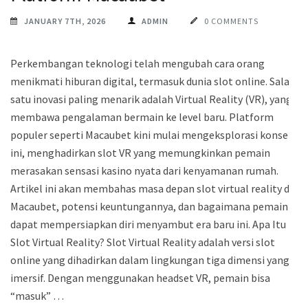
JANUARY 7TH, 2026
ADMIN
0 COMMENTS
Perkembangan teknologi telah mengubah cara orang
menikmati hiburan digital, termasuk dunia slot online. Salah
satu inovasi paling menarik adalah Virtual Reality (VR), yang
membawa pengalaman bermain ke level baru. Platform
populer seperti Macaubet kini mulai mengeksplorasi konsep
ini, menghadirkan slot VR yang memungkinkan pemain
merasakan sensasi kasino nyata dari kenyamanan rumah.
Artikel ini akan membahas masa depan slot virtual reality di
Macaubet, potensi keuntungannya, dan bagaimana pemain
dapat mempersiapkan diri menyambut era baru ini. Apa Itu
Slot Virtual Reality? Slot Virtual Reality adalah versi slot
online yang dihadirkan dalam lingkungan tiga dimensi yang
imersif. Dengan menggunakan headset VR, pemain bisa
“masuk” …