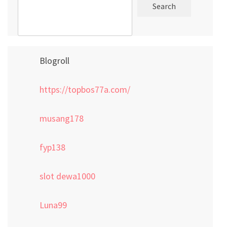
Search
Blogroll
https://topbos77a.com/
musang178
fyp138
slot dewa1000
Luna99