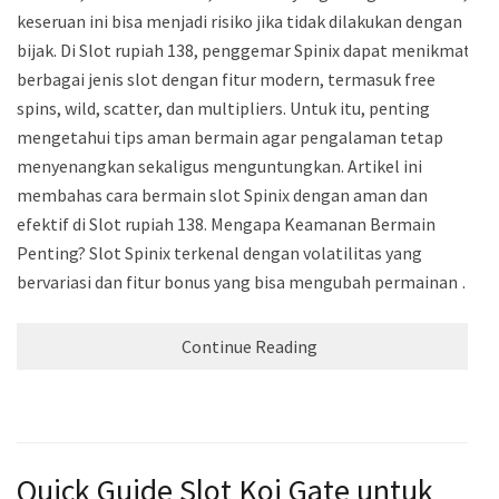
keseruan ini bisa menjadi risiko jika tidak dilakukan dengan
bijak. Di Slot rupiah 138, penggemar Spinix dapat menikmati
berbagai jenis slot dengan fitur modern, termasuk free
spins, wild, scatter, dan multipliers. Untuk itu, penting
mengetahui tips aman bermain agar pengalaman tetap
menyenangkan sekaligus menguntungkan. Artikel ini
membahas cara bermain slot Spinix dengan aman dan
efektif di Slot rupiah 138. Mengapa Keamanan Bermain
Penting? Slot Spinix terkenal dengan volatilitas yang
bervariasi dan fitur bonus yang bisa mengubah permainan …
Continue Reading
Quick Guide Slot Koi Gate untuk