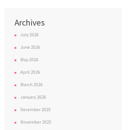
Archives
July 2026
June 2026
May 2026
April 2026
March 2026
January 2026
December 2025
November 2025