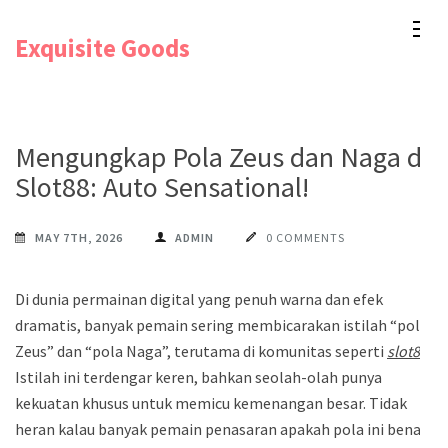
Skip
Exquisite Goods
to
content
(Press
Enter)
Mengungkap Pola Zeus dan Naga di
Slot88: Auto Sensational!
MAY 7TH, 2026
ADMIN
0 COMMENTS
Di dunia permainan digital yang penuh warna dan efek
dramatis, banyak pemain sering membicarakan istilah “pola
Zeus” dan “pola Naga”, terutama di komunitas seperti
slot88
.
Istilah ini terdengar keren, bahkan seolah-olah punya
kekuatan khusus untuk memicu kemenangan besar. Tidak
heran kalau banyak pemain penasaran apakah pola ini benar-