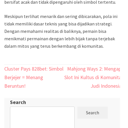
bersifat acak dan tidak dipengaruhi oleh simbol tertentu.
Meskipun terlihat menarik dan sering dibicarakan, pola ini
tidak memiliki dasar teknis yang bisa dijadikan strategi.
Dengan memahami realitas di baliknya, pemain bisa
menikmati permainan dengan lebih bijak tanpa terjebak
dalam mitos yang terus berkembang di komunitas.
Post
Cluster Pays 828bet: Simbol
Mahjong Ways 2: Mengapa
navigation
Berjejer = Menang
Slot Ini Kultus di Komunitas
Beruntun!
Judi Indonesia?
Search
Search