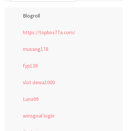
Blogroll
https://topbos77a.com/
musang178
fyp138
slot dewa1000
Luna99
winsgoal login