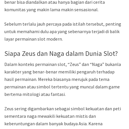
benar bisa diandalkan atau hanya bagian dari cerita
komunitas yang makin lama makin sensasional.
Sebelum terlalu jauh percaya pada istilah tersebut, penting
untuk memahami dulu apa yang sebenarnya terjadi di balik
layar permainan slot modern.
Siapa Zeus dan Naga dalam Dunia Slot?
Dalam konteks permainan slot, “Zeus” dan “Naga” bukanlah
karakter yang benar-benar memiliki pengaruh terhadap
hasil permainan. Mereka biasanya merujuk pada tema
permainan atau simbol tertentu yang muncul dalam game
bertema mitologi atau fantasi.
Zeus sering digambarkan sebagai simbol kekuatan dan petir,
sementara naga mewakili kekuatan mistis dan
keberuntungan dalam banyak budaya Asia. Karena