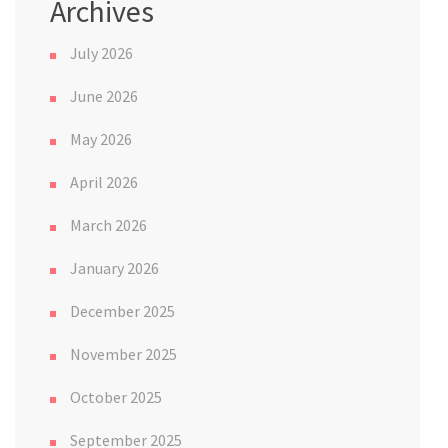
Archives
July 2026
June 2026
May 2026
April 2026
March 2026
January 2026
December 2025
November 2025
October 2025
September 2025