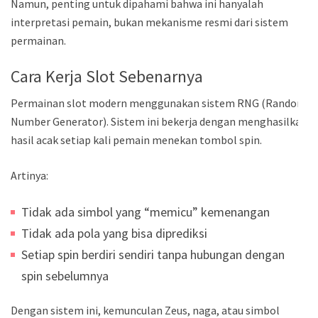
Namun, penting untuk dipahami bahwa ini hanyalah
interpretasi pemain, bukan mekanisme resmi dari sistem
permainan.
Cara Kerja Slot Sebenarnya
Permainan slot modern menggunakan sistem RNG (Random
Number Generator). Sistem ini bekerja dengan menghasilkan
hasil acak setiap kali pemain menekan tombol spin.
Artinya:
Tidak ada simbol yang “memicu” kemenangan
Tidak ada pola yang bisa diprediksi
Setiap spin berdiri sendiri tanpa hubungan dengan
spin sebelumnya
Dengan sistem ini, kemunculan Zeus, naga, atau simbol