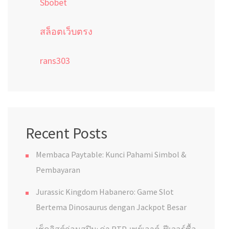
Sbobet
สล็อตเว็บตรง
rans303
Recent Posts
Membaca Paytable: Kunci Pahami Simbol &
Pembayaran
Jurassic Kingdom Habanero: Game Slot
Bertema Dinosaurus dengan Jackpot Besar
เช็คลิสต์ก่อนสปิน: ค่า RTP, เพย์เอาต์, ฟีเจอร์ซื้อ