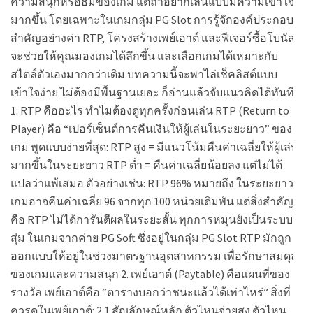
ความสนุกหรือธีมของเกม แต่ถ้าอยากเล่นแบบมีความเข้าใจ
มากขึ้น โดยเฉพาะในเกมกลุ่ม PG Slot การรู้จักองค์ประกอบ
สำคัญอย่างค่า RTP, โครงสร้างเพย์เอาต์ และฟีเจอร์ซื้อโบนัส
จะช่วยให้คุณมองเกมได้ลึกขึ้น และเลือกเกมได้เหมาะกับ
สไตล์ตัวเองมากกว่าเดิม บทความนี้จะพาไล่เช็คลิสต์แบบ
เข้าใจง่าย ไม่ต้องมีพื้นฐานเยอะ ก็อ่านแล้วจับแนวคิดได้ทันที
1. RTP คืออะไร ทำไมต้องดูทุกครั้งก่อนเล่น RTP (Return to
Player) คือ “เปอร์เซ็นต์การคืนเงินให้ผู้เล่นในระยะยาว” ของ
เกม พูดแบบง่ายที่สุด: RTP สูง = มีแนวโน้มคืนค่าเฉลี่ยให้ผู้เล่น
มากขึ้นในระยะยาว RTP ต่ำ = คืนค่าเฉลี่ยน้อยลง แต่ไม่ได้
แปลว่าแพ้เสมอ ตัวอย่างเช่น: RTP 96% หมายถึง ในระยะยาว
เกมอาจคืนค่าเฉลี่ย 96 จากทุก 100 หน่วยเดิมพัน แต่สิ่งสำคัญ
คือ RTP ไม่ได้การันตีผลในระยะสั้น ทุกการหมุนยังเป็นระบบ
สุ่ม ในเกมจากค่าย PG Soft ซึ่งอยู่ในกลุ่ม PG Slot RTP มักถูก
ออกแบบให้อยู่ในช่วงมาตรฐานอุตสาหกรรม เพื่อรักษาสมดุล
ของเกมและความสนุก 2. เพย์เอาต์ (Paytable) คือแผนที่ของ
รางวัล เพย์เอาต์คือ “ตารางบอกว่าชนะแล้วได้เท่าไหร่” สิ่งที่
ควรดูในเพย์เอาต์: 2.1 สัญลักษณ์หลัก ตัวไหนจ่ายสูง ตัวไหน