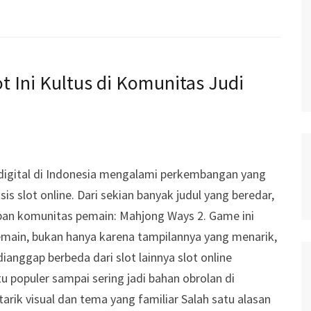
 Ini Kultus di Komunitas Judi
 digital di Indonesia mengalami perkembangan yang
s slot online. Dari sekian banyak judul yang beredar,
pan komunitas pemain: Mahjong Ways 2. Game ini
pemain, bukan hanya karena tampilannya yang menarik,
anggap berbeda dari slot lainnya slot online
 populer sampai sering jadi bahan obrolan di
arik visual dan tema yang familiar Salah satu alasan