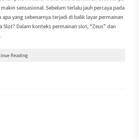
 makin sensasional. Sebelum terlalu jauh percaya pada
 apa yang sebenarnya terjadi di balik layar permainan
a Slot? Dalam konteks permainan slot, “Zeus” dan
…
inue Reading