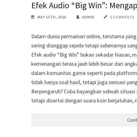
Efek Audio “Big Win”: Meng
MAY 15TH, 2026
ADMIN
0 COMMENTS
Dalam dunia permainan online, terutama yang b
sering dianggap sepele tetapi sebenarnya sa
Efek audio “Big Win” bukan sekadar hiasan, m
kemenangan terasa jauh lebih besar dari angk
dalam komunitas game seperti pada platform
tidak hanya soal hasil, tetapi juga sensasi 
Berpengaruh? Coba bayangkan sebuah situasi 
tetapi disertai dengan suara koin berjatuhan,
Cont