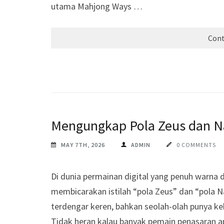
utama Mahjong Ways …
Cont
Mengungkap Pola Zeus dan Nag
MAY 7TH, 2026
ADMIN
0 COMMENTS
Di dunia permainan digital yang penuh warna 
membicarakan istilah “pola Zeus” dan “pola Nag
terdengar keren, bahkan seolah-olah punya 
Tidak heran kalau banyak pemain penasaran ap