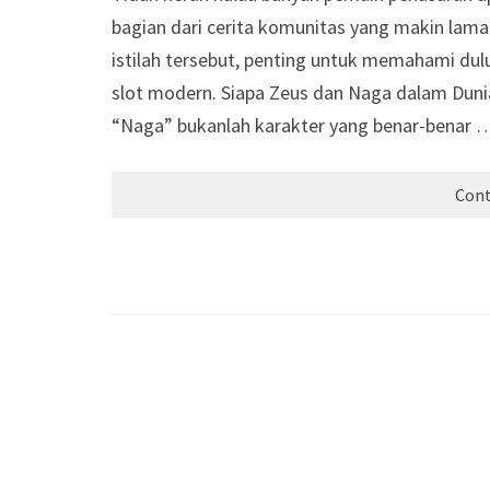
bagian dari cerita komunitas yang makin lama
istilah tersebut, penting untuk memahami dulu
slot modern. Siapa Zeus dan Naga dalam Duni
“Naga” bukanlah karakter yang benar-benar 
Cont