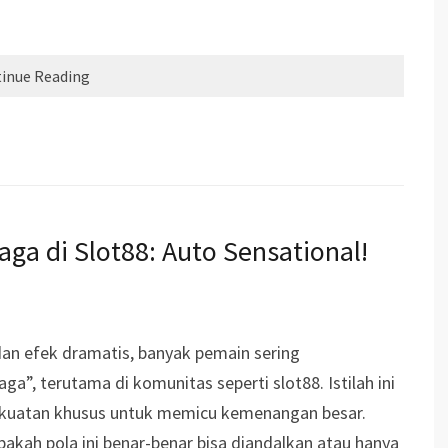
inue Reading
a di Slot88: Auto Sensational!
dan efek dramatis, banyak pemain sering
a”, terutama di komunitas seperti slot88. Istilah ini
kekuatan khusus untuk memicu kemenangan besar.
akah pola ini benar-benar bisa diandalkan atau hanya