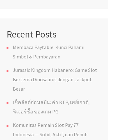
Recent Posts
Membaca Paytable: Kunci Pahami
Simbol & Pembayaran
Jurassic Kingdom Habanero: Game Slot
Bertema Dinosaurus dengan Jackpot
Besar
เช็คลิสต์ก่อนสปิน: ค่า RTP, เพย์เอาต์,
ฟีเจอร์ซื้อ ของเกม PG
Komunitas Pemain Slot Pay 77
Indonesia — Solid, Aktif, dan Penuh