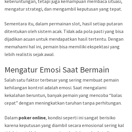
keberuntungan, tetapi juga kemampuan membaca situasi,
mengatur strategi, dan mengambil keputusan yang tepat.
Sementara itu, dalam permainan slot, hasil setiap putaran
ditentukan oleh sistem acak. Tidak ada pola pasti yang bisa
dijadikan acuan untuk mendapatkan hasil tertentu. Dengan
memahami hal ini, pemain bisa memiliki ekspektasi yang
lebih realistis sejak awal.
Mengatur Emosi Saat Bermain
Salah satu faktor terbesar yang sering membuat pemain
kehilangan kontrol adalah emosi. Saat mengalami
kekalahan beruntun, banyak pemain yang mencoba “balas
cepat” dengan meningkatkan taruhan tanpa perhitungan.
Dalam
poker online
, kondisi seperti ini sangat berisiko
karena keputusan yang diambil secara emosional sering kali