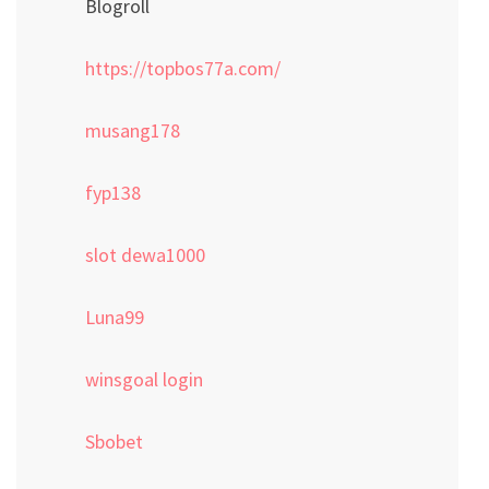
Blogroll
https://topbos77a.com/
musang178
fyp138
slot dewa1000
Luna99
winsgoal login
Sbobet