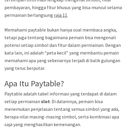
pembayaran, hingga fitur khusus yang bisa muncul selama
permainan berlangsung
raja 11
.
Memahami paytable bukan hanya soal membaca angka,
tetapi juga tentang bagaimana pemain bisa mengenali
potensi setiap simbol dan fitur dalam permainan. Dengan
kata lain, ini adalah “peta kecil” yang membantu pemain
memahami apa yang sebenarnya terjadi di balik gulungan
yang terus berputar.
Apa Itu Paytable?
Paytable adalah tabel informasi yang terdapat di dalam
setiap permainan
slot
. Di dalamnya, pemain bisa
menemukan penjelasan tentang semua simbol yang ada,
berapa nilai masing-masing simbol, serta kombinasi apa
saja yang menghasilkan kemenangan.