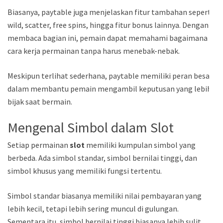
Biasanya, paytable juga menjelaskan fitur tambahan seperti
wild, scatter, free spins, hingga fitur bonus lainnya. Dengan
membaca bagian ini, pemain dapat memahami bagaimana
cara kerja permainan tanpa harus menebak-nebak.
Meskipun terlihat sederhana, paytable memiliki peran besar
dalam membantu pemain mengambil keputusan yang lebih
bijak saat bermain.
Mengenal Simbol dalam Slot
Setiap permainan
slot
memiliki kumpulan simbol yang
berbeda. Ada simbol standar, simbol bernilai tinggi, dan
simbol khusus yang memiliki fungsi tertentu.
Simbol standar biasanya memiliki nilai pembayaran yang
lebih kecil, tetapi lebih sering muncul di gulungan.
Sementara itu, simbol bernilai tinggi biasanya lebih sulit