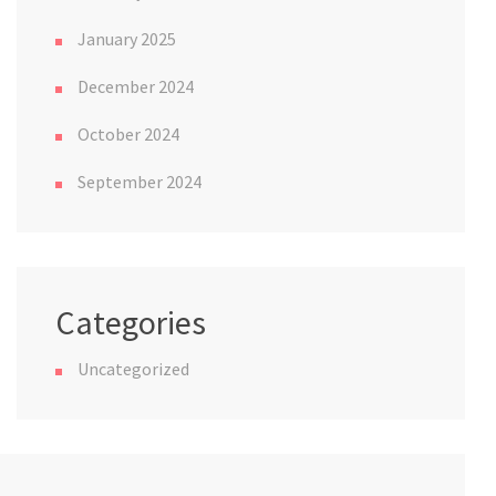
January 2025
December 2024
October 2024
September 2024
Categories
Uncategorized