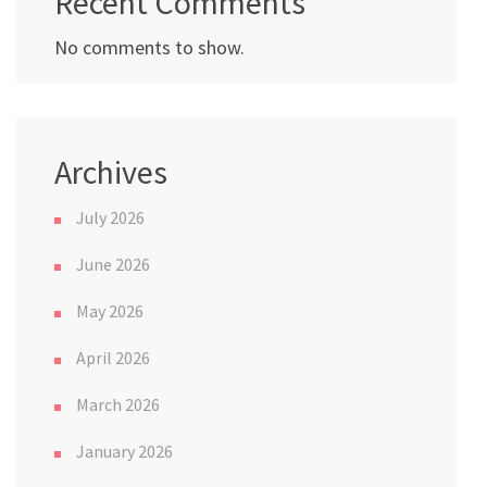
Recent Comments
No comments to show.
Archives
July 2026
June 2026
May 2026
April 2026
March 2026
January 2026