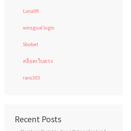
Luna99
winsgoal login
Sbobet
สล็อตเว็บตรง
rans303
Recent Posts