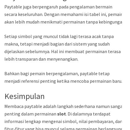
Paytable juga berpengaruh pada pengalaman bermain
secara keseluruhan. Dengan memahami isi tabel ini, pemain
akan lebih mudah menikmati permainan tanpa kebingungan.
Setiap simbol yang muncul tidak lagi terasa acak tanpa
makna, tetapi menjadi bagian dari sistem yang sudah
dijelaskan sebelumnya. Hal ini membuat permainan terasa
lebih transparan dan menyenangkan.
Bahkan bagi pemain berpengalaman, paytable tetap
menjadi referensi penting ketika mencoba permainan baru.
Kesimpulan
Membaca paytable adalah langkah sederhana namun sangat
penting dalam permainan
slot
. Di dalamnya terdapat
informasi lengkap mengenai simbol, nilai pembayaran, dan
fitur-fitur yang bisa muncul selama permainan berlangsung.