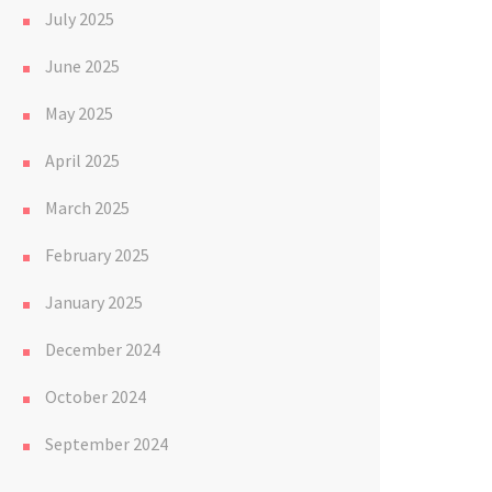
July 2025
June 2025
May 2025
April 2025
March 2025
February 2025
January 2025
December 2024
October 2024
September 2024