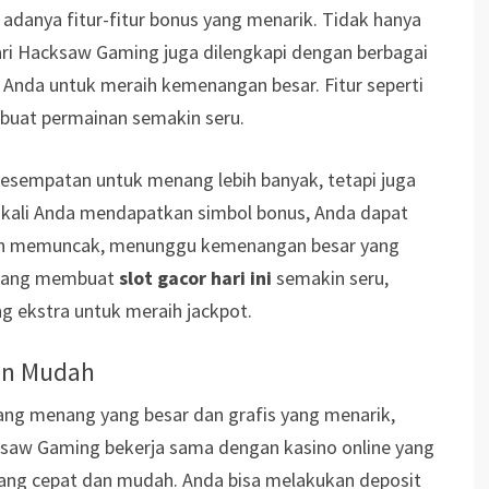
danya fitur-fitur bonus yang menarik. Tidak hanya
dari Hacksaw Gaming juga dilengkapi dengan berbagai
 Anda untuk meraih kemenangan besar. Fitur seperti
uat permainan semakin seru.
 kesempatan untuk menang lebih banyak, tetapi juga
kali Anda mendapatkan simbol bonus, Anda dapat
in memuncak, menunggu kemenangan besar yang
h yang membuat
slot gacor hari ini
semakin seru,
g ekstra untuk meraih jackpot.
an Mudah
luang menang yang besar dan grafis yang menarik,
ksaw Gaming bekerja sama dengan kasino online yang
ang cepat dan mudah. Anda bisa melakukan deposit