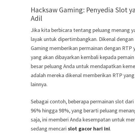
Hacksaw Gaming: Penyedia Slot 
Adil
Jika kita berbicara tentang peluang menang y
layak untuk dipertimbangkan. Dikenal dengan
Gaming memberikan permainan dengan RTP yan
yang akan dibayarkan kembali kepada pemain 
besar peluang Anda untuk mendapatkan keme
adalah mereka dikenal memberikan RTP yang 
lainnya.
Sebagai contoh, beberapa permainan slot dar
96% hingga 98%, yang berarti peluang menang
saja, ini memberi Anda kesempatan untuk mer
sedang mencari
slot gacor hari ini
.