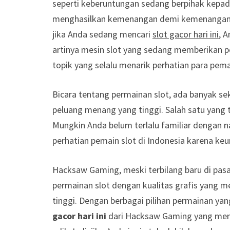
seperti keberuntungan sedang berpihak kepad
menghasilkan kemenangan demi kemenangan. 
jika Anda sedang mencari
slot gacor hari ini
, 
artinya mesin slot yang sedang memberikan pe
topik yang selalu menarik perhatian para pema
Bicara tentang permainan slot, ada banyak s
peluang menang yang tinggi. Salah satu yang 
Mungkin Anda belum terlalu familiar dengan na
perhatian pemain slot di Indonesia karena ke
Hacksaw Gaming, meski terbilang baru di pas
permainan slot dengan kualitas grafis yang 
tinggi. Dengan berbagai pilihan permainan y
gacor hari ini
dari Hacksaw Gaming yang memb