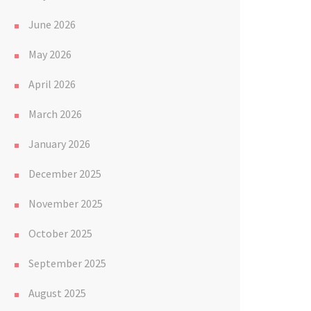
June 2026
May 2026
April 2026
March 2026
January 2026
December 2025
November 2025
October 2025
September 2025
August 2025