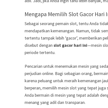
adil. Jadi, jika Anda ingin tahu lebih banyak, 
Mengapa Memilih Slot Gacor Hari I
Sebagai seorang pemain slot, tentu Anda tida
mendapatkan kemenangan. Namun, tidak semua
tertentu tampak lebih ‘gacor’, memberikan pe
disebut dengan
slot gacor hari ini
—mesin slo
periode tertentu.
Pencarian untuk menemukan mesin yang sedan
perjudian online. Bagi sebagian orang, berma
karena peluang untuk meraih kemenangan jauh
berperan, memilih mesin slot yang tepat juga
Anda bermain di mesin yang tepat adalah de
menang yang adil dan transparan.