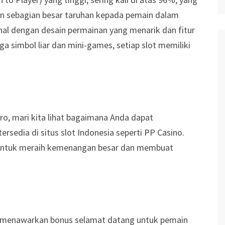
kan sebagian besar taruhan kepada pemain dalam
enal dengan desain permainan yang menarik dan fitur
gga simbol liar dan mini-games, setiap slot memiliki
ro, mari kita lihat bagaimana Anda dapat
sedia di situs slot Indonesia seperti PP Casino.
 untuk meraih kemenangan besar dan membuat
ing menawarkan bonus selamat datang untuk pemain