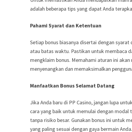
adalah beberapa tips yang dapat Anda terapka
Pahami Syarat dan Ketentuan
Setiap bonus biasanya disertai dengan syarat 
atau batas waktu. Pastikan untuk membaca d
mengklaim bonus. Memahami aturan ini akan 
menyenangkan dan memaksimalkan pengguna
Manfaatkan Bonus Selamat Datang
Jika Anda baru di PP Casino, jangan lupa unt
cara yang baik untuk memulai dengan modal 
tanpa risiko besar. Gunakan bonus ini untuk 
yang paling sesuai dengan gaya bermain Anda