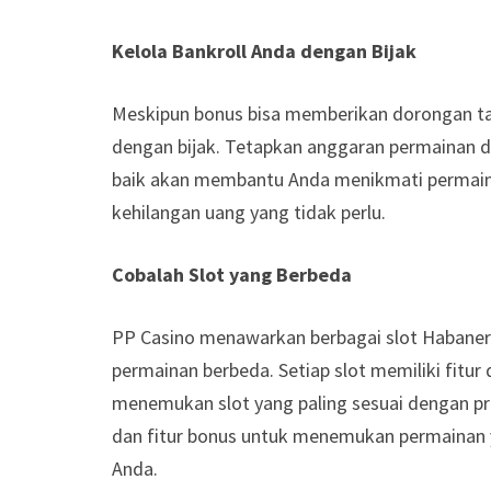
Kelola Bankroll Anda dengan Bijak
Meskipun bonus bisa memberikan dorongan ta
dengan bijak. Tetapkan anggaran permainan da
baik akan membantu Anda menikmati permaina
kehilangan uang yang tidak perlu.
Cobalah Slot yang Berbeda
PP Casino menawarkan berbagai slot Habaner
permainan berbeda. Setiap slot memiliki fitu
menemukan slot yang paling sesuai dengan pr
dan fitur bonus untuk menemukan permainan
Anda.