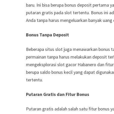
baru. Ini bisa berupa bonus deposit pertama
putaran gratis pada slot tertentu. Bonus ini 
Anda tanpa harus mengeluarkan banyak uang d
Bonus Tanpa Deposit
Beberapa situs slot juga menawarkan bonus
permainan tanpa harus melakukan deposit ter
mengeksplorasi slot gacor Habanero dan fitur-fi
berupa saldo bonus kecil yang dapat digunakan
tertentu.
Putaran Gratis dan Fitur Bonus
Putaran gratis adalah salah satu fitur bonus 