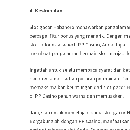
4. Kesimpulan
Slot gacor Habanero menawarkan pengalaman
berbagai fitur bonus yang menarik. Dengan m
slot Indonesia seperti PP Casino, Anda dap
membuat pengalaman bermain slot menjadi l
Ingatlah untuk selalu membaca syarat dan ket
dan menikmati setiap putaran permainan. De
memaksimalkan keuntungan dari slot gacor 
di PP Casino penuh warna dan memuaskan.
Jadi, siap untuk menjelajahi dunia slot gaco
Bergabunglah dengan PP Casino, manfaatkan 
dari petualangan slot Anda. Selamat bermain