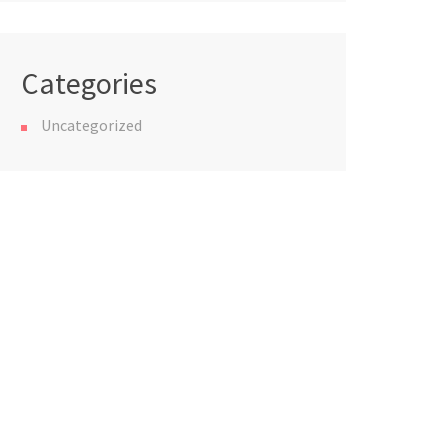
Categories
Uncategorized