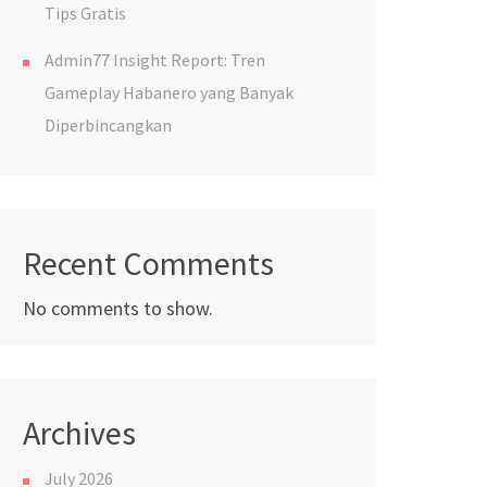
Tips Gratis
Admin77 Insight Report: Tren
Gameplay Habanero yang Banyak
Diperbincangkan
Recent Comments
No comments to show.
Archives
July 2026