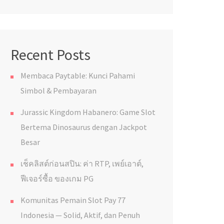
Recent Posts
Membaca Paytable: Kunci Pahami
Simbol & Pembayaran
Jurassic Kingdom Habanero: Game Slot
Bertema Dinosaurus dengan Jackpot
Besar
เช็คลิสต์ก่อนสปิน: ค่า RTP, เพย์เอาต์,
ฟีเจอร์ซื้อ ของเกม PG
Komunitas Pemain Slot Pay 77
Indonesia — Solid, Aktif, dan Penuh